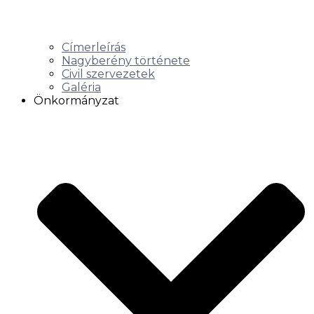
Címerleírás
Nagyberény története
Civil szervezetek
Galéria
Önkormányzat