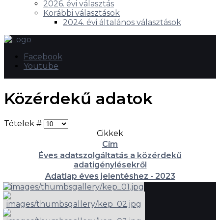
2026. évi választás
Korábbi választások
2024. évi általános választások
Facebook
Youtube
Közérdekű adatok
Tételek #
Cikkek
Cím
Éves adatszolgáltatás a közérdekű
adatigénylésekről
Adatlap éves jelentéshez - 2023