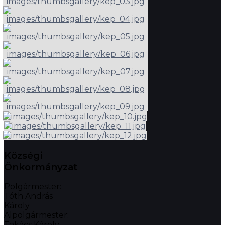
Községi
Önkormányzat
Polgármester:
Tóth András
Károly
Alpolgármester:
Takács Károly