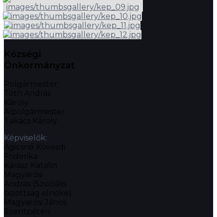
Községi
Önkormányzat
Polgármester:
Tóth András
Károly
Alpolgármester:
Takács Károly
Képviselők:
Ágicsné Kövesdi
Friderika
Kárász Katalin
Magyarósi
András (Szociális
bizottság elnöke)
Magyarósi János
Szentpéteri