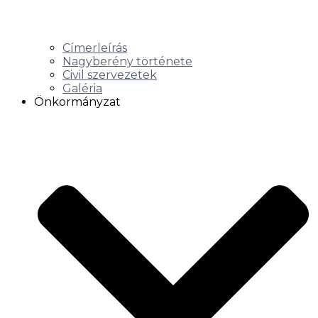
Címerleírás
Nagyberény története
Civil szervezetek
Galéria
Önkormányzat