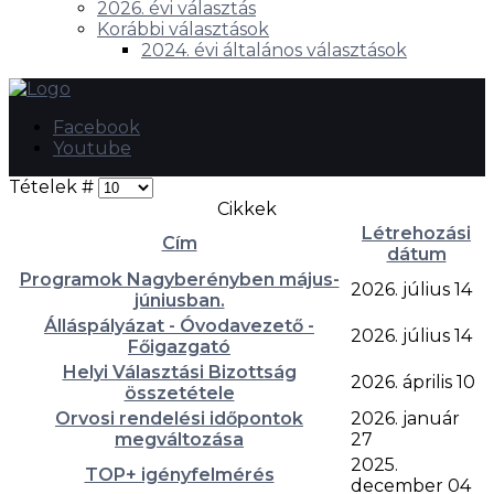
2026. évi választás
Korábbi választások
2024. évi általános választások
Facebook
Youtube
Tételek #
Cikkek
Létrehozási
Cím
dátum
Programok Nagyberényben május-
2026. július 14
júniusban.
Álláspályázat - Óvodavezető -
2026. július 14
Főigazgató
Helyi Választási Bizottság
2026. április 10
összetétele
Orvosi rendelési időpontok
2026. január
megváltozása
27
2025.
TOP+ igényfelmérés
december 04