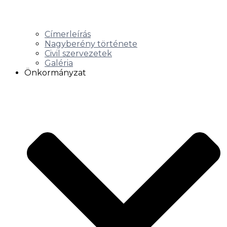
Címerleírás
Nagyberény története
Civil szervezetek
Galéria
Önkormányzat