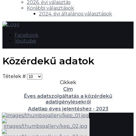
2026. évi választás
Korábbi választások
2024. évi általános választások
Facebook
Youtube
Közérdekű adatok
Tételek #
Cikkek
Cím
Éves adatszolgáltatás a közérdekű
adatigénylésekről
Adatlap éves jelentéshez - 2023