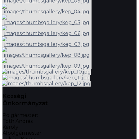
Községi
Önkormányzat
Polgármester:
Tóth András
Károly
Alpolgármester:
Takács Károly