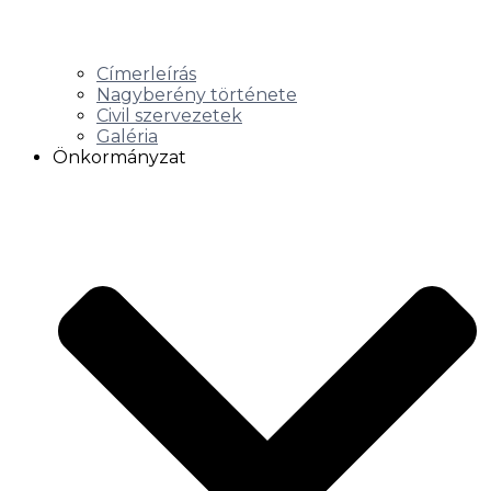
Címerleírás
Nagyberény története
Civil szervezetek
Galéria
Önkormányzat