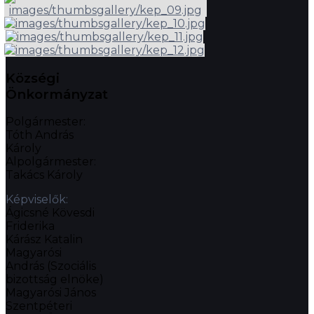
Községi
Önkormányzat
Polgármester:
Tóth András
Károly
Alpolgármester:
Takács Károly
Képviselők:
Ágicsné Kövesdi
Friderika
Kárász Katalin
Magyarósi
András (Szociális
bizottság elnöke)
Magyarósi János
Szentpéteri