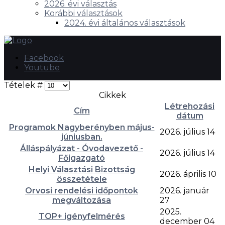
2026. évi választás
Korábbi választások
2024. évi általános választások
Facebook
Youtube
Tételek #
Cikkek
Létrehozási
Cím
dátum
Programok Nagyberényben május-
2026. július 14
júniusban.
Álláspályázat - Óvodavezető -
2026. július 14
Főigazgató
Helyi Választási Bizottság
2026. április 10
összetétele
Orvosi rendelési időpontok
2026. január
megváltozása
27
2025.
TOP+ igényfelmérés
december 04